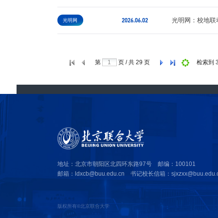
2026.06.02
光明网：校地联
光明网
第
页 / 共
29
页
检索到 
地址：北京市朝阳区北四环东路97号 邮编：100101
邮箱：ldxcb@buu.edu.cn 书记校长信箱：sjxzxx@buu.edu.
版权所有©北京联合大学