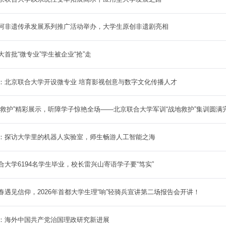
运河非遗传承发展系列推广活动举办，大学生原创非遗剧亮相
首批“微专业”学生被企业“抢”走
：北京联合大学开设微专业 培育影视创意与数字文化传播人才
地救护”精彩展示，听障学子惊艳全场——北京联合大学军训“战地救护”集训圆满
：探访大学里的机器人实验室，师生畅游人工智能之海
大学6194名学生毕业，校长雷兴山寄语学子要“笃实”
春遇见信仰，2026年首都大学生理“响”轻骑兵宣讲第二场报告会开讲！
：海外中国共产党治国理政研究新进展