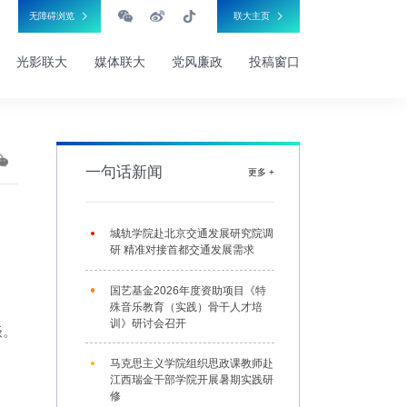
无障碍浏览
联大主页
光影联大
媒体联大
党风廉政
投稿窗口
一句话新闻
更多 +
城轨学院赴北京交通发展研究院调
研 精准对接首都交通发展需求
国艺基金2026年度资助项目《特
殊音乐教育（实践）骨干人才培
训》研讨会召开
谈。
马克思主义学院组织思政课教师赴
江西瑞金干部学院开展暑期实践研
修