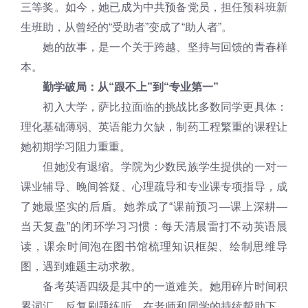
三等奖。如今，她已成为中共预备党员，担任预科班新
生班助，从曾经的“受助者”变成了“助人者”。
她的故事，是一个关于跨越、坚持与回馈的青春样
本。
勤学破局：从“跟不上”到“专业第一”
初入大学，萨比拉面临的挑战比多数同学更具体：
理化基础薄弱、英语能力欠缺，制药工程繁重的课程让
她初期学习阻力重重。
但她没有退缩。学院为少数民族学生提供的一对一
课业辅导、晚间答疑、心理疏导和专业课专项指导，成
了她最坚实的后盾。她养成了“课前预习—课上深耕—
当天复盘”的闭环学习习惯：每天清晨雷打不动英语晨
读，课余时间泡在图书馆梳理知识框架、绘制思维导
图，遇到难题主动求教。
备考英语四级是其中的一道难关。她用碎片时间积
累词汇，反复刷题练听，在老师和同学的持续帮助下，