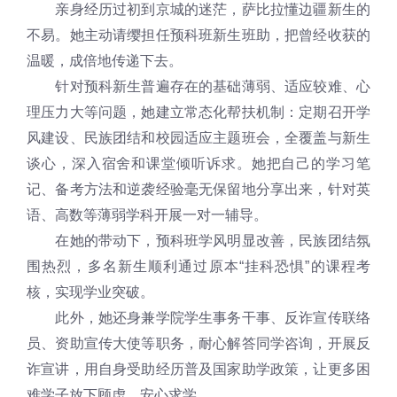
亲身经历过初到京城的迷茫，萨比拉懂边疆新生的
不易。她主动请缨担任预科班新生班助，把曾经收获的
温暖，成倍地传递下去。
针对预科新生普遍存在的基础薄弱、适应较难、心
理压力大等问题，她建立常态化帮扶机制：定期召开学
风建设、民族团结和校园适应主题班会，全覆盖与新生
谈心，深入宿舍和课堂倾听诉求。她把自己的学习笔
记、备考方法和逆袭经验毫无保留地分享出来，针对英
语、高数等薄弱学科开展一对一辅导。
在她的带动下，预科班学风明显改善，民族团结氛
围热烈，多名新生顺利通过原本“挂科恐惧”的课程考
核，实现学业突破。
此外，她还身兼学院学生事务干事、反诈宣传联络
员、资助宣传大使等职务，耐心解答同学咨询，开展反
诈宣讲，用自身受助经历普及国家助学政策，让更多困
难学子放下顾虑、安心求学。