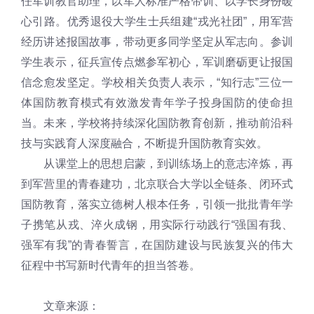
任军训教官助理，以军人标准严格带训、以学长身份暖
心引路。优秀退役大学生士兵组建“戎光社团”，用军营
经历讲述报国故事，带动更多同学坚定从军志向。参训
学生表示，征兵宣传点燃参军初心，军训磨砺更让报国
信念愈发坚定。学校相关负责人表示，“知行志”三位一
体国防教育模式有效激发青年学子投身国防的使命担
当。未来，学校将持续深化国防教育创新，推动前沿科
技与实践育人深度融合，不断提升国防教育实效。
从课堂上的思想启蒙，到训练场上的意志淬炼，再
到军营里的青春建功，北京联合大学以全链条、闭环式
国防教育，落实立德树人根本任务，引领一批批青年学
子携笔从戎、淬火成钢，用实际行动践行“强国有我、
强军有我”的青春誓言，在国防建设与民族复兴的伟大
征程中书写新时代青年的担当答卷。
文章来源：