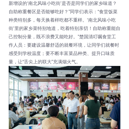
新增设的‘南北风味小吃街’是否是同学们的家乡味道？
自助称重餐区是否能够吃好？”同学们表示：“食堂饭菜
种类特别多，每天换着样吃都不重样。‘南北风味小吃
街’里的家乡菜特别地道，吃着特别亲切！自助称重能自
己控制分量，既不浪费又能吃好。”楚国清叮嘱食堂工
作人员：要建设温馨舒适的就餐环境，让同学们就餐时
感受到学校温度；要不断丰富菜品种类、提升口味质
量，让“舌尖上的联大”充满烟火气。