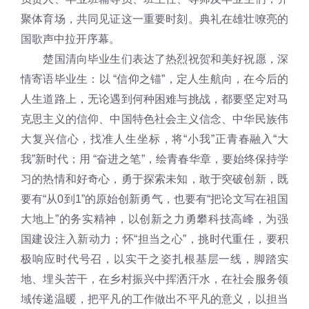
聚体育场，共同见证这一重要时刻。典礼在雄壮嘹亮的
国歌声中拉开序幕。
楚国清向毕业生们表达了热烈祝贺和美好祝愿，深
情寄语毕业生：以 “信仰之锚”，定人生航向，在今后的
人生道路上，无论遇到何种困难与挑战，都要坚定对马
克思主义的信仰、中国特色社会主义信念、中华民族伟
大复兴信心，找准人生坐标，将“小我”正青春融入“大
我”新时代；用 “奋进之笔”，绘青春华章，要始终保持学
习的热情和好奇心，勇于探索未知，敢于突破创新，既
要有“从0到1”的原始创新勇气，也要有“把论文写在祖国
大地上”的务实精神，以创新之力勇攀科技高峰，为强
国建设注入新动力；怀“担当之心”，挑时代重任，要积
极响应时代号召，以实干之姿扎根基层一线，脚踏实
地、埋头苦干，在乡村振兴中挥洒汗水，在社会服务领
域传递温暖，把平凡的工作做出不平凡的意义，以担当